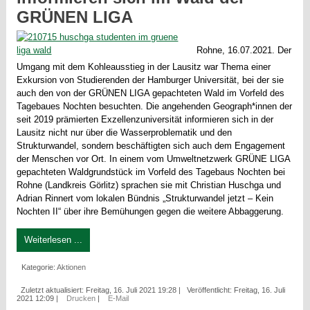
GRÜNEN LIGA
Rohne, 16.07.2021. Der
Umgang mit dem Kohleausstieg in der Lausitz war Thema einer
Exkursion von Studierenden der Hamburger Universität, bei der sie
auch den von der GRÜNEN LIGA gepachteten Wald im Vorfeld des
Tagebaues Nochten besuchten. Die angehenden Geograph*innen der
seit 2019 prämierten Exzellenzuniversität informieren sich in der
Lausitz nicht nur über die Wasserproblematik und den
Strukturwandel, sondern beschäftigten sich auch dem Engagement
der Menschen vor Ort. In einem vom Umweltnetzwerk GRÜNE LIGA
gepachteten Waldgrundstück im Vorfeld des Tagebaus Nochten bei
Rohne (Landkreis Görlitz) sprachen sie mit Christian Huschga und
Adrian Rinnert vom lokalen Bündnis „Strukturwandel jetzt – Kein
Nochten II“ über ihre Bemühungen gegen die weitere Abbaggerung.
Weiterlesen ...
Kategorie:
Aktionen
Zuletzt aktualisiert: Freitag, 16. Juli 2021 19:28
|
Veröffentlicht: Freitag, 16. Juli
2021 12:09
|
Drucken
|
E-Mail