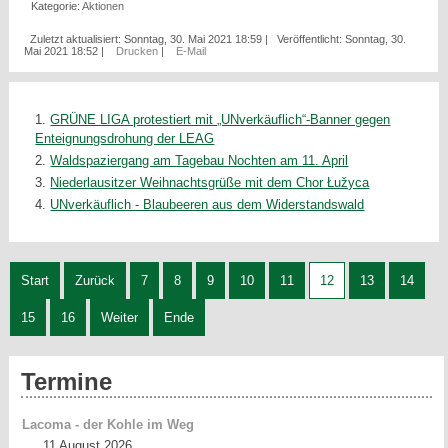
Kategorie:
Aktionen
Zuletzt aktualisiert: Sonntag, 30. Mai 2021 18:59
|
Veröffentlicht: Sonntag, 30.
Mai 2021 18:52
|
Drucken
|
E-Mail
GRÜNE LIGA protestiert mit „UNverkäuflich“-Banner gegen
Enteignungsdrohung der LEAG
Waldspaziergang am Tagebau Nochten am 11. April
Niederlausitzer Weihnachtsgrüße mit dem Chor Łužyca
UNverkäuflich - Blaubeeren aus dem Widerstandswald
Start
Zurück
7
8
9
10
11
12
13
14
15
16
Weiter
Ende
Termine
Lacoma - der Kohle im Weg
11 August 2026