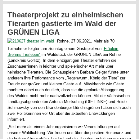
Theaterprojekt zu einheimischen
Tierarten gastierte im Wald der
GRÜNEN LIGA
Rohne, 27.06.2021. Mehr als 70
Teilnehmer folgten am Sonntag einem Gastspiel von
„Fräulein
Brehms Tierleben“
im Waldstück der GRÜNEN LIGA bei Rohne
(Landkreis Görlitz). In dem einzigartigen Theater erfuhren die
Zuschauer*innen in leichter und spielerischer Art mehr über
heimische Tierarten. Die Schauspielerin Barbara Geiger führte unter
anderem ihre Performance vom „Regenwurm, König der Tiere“ zur
Freude der großen und kleinen Gäste auf. Mitwirkende wie Gäste
machten dabei auch deutlich, dass sie die geplante Abbaggerung
des Waldes nicht mehr nachvollziehen können. Mit der sächsischen
Landtagsabgeordneten Antonia Mertsching (DIE LINKE) und Heide
Schinowsky von den Brandenburger Bündnisgrünen haben sich auch
zwei Politikerinnen vor Ort über die aktuellen Entwicklungen
informiert.
„Seit mehr als einem Jahr organisieren wir Veranstaltungen auf
unserer Waldlichtung. Wir freuen uns über die positive Resonanz und
die heitere Atmosphäre. Leider fand die Theatervorstellung vor einem