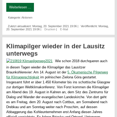
Weiterlesen ...
Kategorie:
Aktionen
Zuletzt aktualisiert: Montag, 20. September 2021 19:06
|
Veröffentlicht: Montag,
20. September 2021 19:06
|
Drucken
|
E-Mail
Klimapilger wieder in der Lausitz
unterwegs
Wie schon 2018 durchqueren auch
in diesen Tagen wieder die Klimapilger das Lausitzer
Braunkohlerevier: Am 14. August ist der
5. Ökumenische Pilgerweg
für Klimagerechtigkeit
im polnischen Zielona Góra gestartet.
Insgesamt führt er über 1.450 Kilometer bis ins schottische Glasgow
zur dortigen Weltklimakonferenz. Von Forst kommen die Klimapilger
am Abend des 19. August in Kahren an, dem Sitz des Zentrums für
Dialog und Wander der evangelischen Landeskirche. Von dort geht
es am Freitag, dem 20. August nach Cottbus, am Sonnabend nach
Drebkau und am Sonntag weiter nach Proschim, auf dessen
Abbaggerung das Kohleunternehmen erst Anfang diesen Jahres
offiziell verzichtete. Es folgen Brieske und Ortrand. Unterwegs