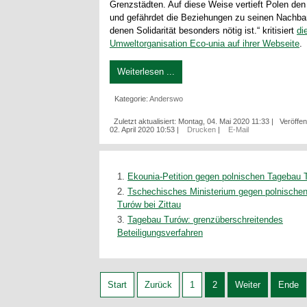
Grenzstädten. Auf diese Weise vertieft Polen de
und gefährdet die Beziehungen zu seinen Nachbarn
denen Solidarität besonders nötig ist.“ kritisiert
di
Umweltorganisation Eco-unia auf ihrer Webseite
.
Weiterlesen ...
Kategorie:
Anderswo
Zuletzt aktualisiert: Montag, 04. Mai 2020 11:33
|
Veröffen
02. April 2020 10:53
|
Drucken
|
E-Mail
Ekounia-Petition gegen polnischen Tagebau 
Tschechisches Ministerium gegen polnische
Turów bei Zittau
Tagebau Turów: grenzüberschreitendes
Beteiligungsverfahren
Start
Zurück
1
2
Weiter
Ende