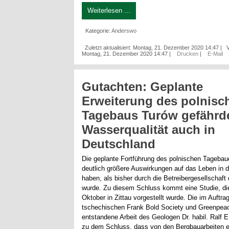
Weiterlesen ...
Kategorie:
Anderswo
Zuletzt aktualisiert: Montag, 21. Dezember 2020 14:47
|
V
Montag, 21. Dezember 2020 14:47
|
Drucken
|
E-Mail
Gutachten: Geplante
Erweiterung des polnisc
Tagebaus Turów gefährd
Wasserqualität auch in
Deutschland
Die geplante Fortführung des polnischen Tageba
deutlich größere Auswirkungen auf das Leben in d
haben, als bisher durch die Betreibergesellschaft 
wurde. Zu diesem Schluss kommt eine Studie, di
Oktober in Zittau vorgestellt wurde. Die im Auftra
tschechischen Frank Bold Society und Greenpea
entstandene Arbeit des Geologen Dr. habil. Ralf
zu dem Schluss, dass von den Bergbauarbeiten e