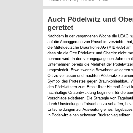
Februar 2021 12:56
|
Drucken
|
E-Mail
Auch Pödelwitz und Ober
gerettet
Nachdem in der vergangenen Woche die LEAG nun 
auf die Abbaggerung von Proschim verzichtet hat, 
die Mitteldeutsche Braunkohle AG (MIBRAG) am 
dass sie die Orte Pödelwitz und Obertitz nicht m
nehmen wird. In den vorangegangenen Jahren hat
Unternehmen bereits die Mehrheit der Pödelwitze
umgesiedelt. Etwa zwanzig Bewohner weigerten s
Ort zu verlassen und machten Pödelwitz zu eine
Symbol des Protestes gegen Braunkohleabbau. Wi
den Pödelwitzern zum Erhalt Ihrer Heimat! Jetzt 
nachhaltige Ortsentwicklung beginnen, für die bere
Vorschläge existieren. Die Strategie von Tagebaub
durch Umsiedlungen Tatsachen zu schaffen, bevor
Entscheidungen zur Ausweitung eines Tagebaues 
in Pödelwitz einen schweren Rückschlag erlitten.