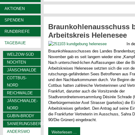
AKTIONEN
SPENDEN
Braunkohlenausschuss b
RUNDBRIEFE
Arbeitskreis Helenesee
TAGEBAUE
In d
Braunkohleausschusses des Landes Brandenbur
WELZOW-SÜD
November gab es seit langem wieder eine „Kamp
NOCHTEN
Nach unterschied-lichen Auffassungen über die Bi
Arbeitskreises Helenesee setzten sich die von de
JÄNSCHWALDE
rutschungs-gefährdeten Sees Betroffenen aus Fra
COTTBUS-
und den Nachbarkommunen durch. Vor Beginn der
NORD
Cottbus hatten zahlreiche Vertreterinnen und Vert
Frankfurt, darunter auch die Vorsitzende der
REICHWALDE
Stadtverordnetenversammlung Désirée Schrade 
JÄNSCHWALDE-
Oberbürgermeister Axel Strasser (parteilos) die E
NORD
Arbeitskreises gefordert. Den Antrag auf seine Ei
die Frankfurter Vertreterin im Ausschuss, Sahra
GUBIN-BRODY
90/Die Grünen) eingebracht.
SANIERUNGSBERGBAU
ANDERSWO
Weiterlesen ...