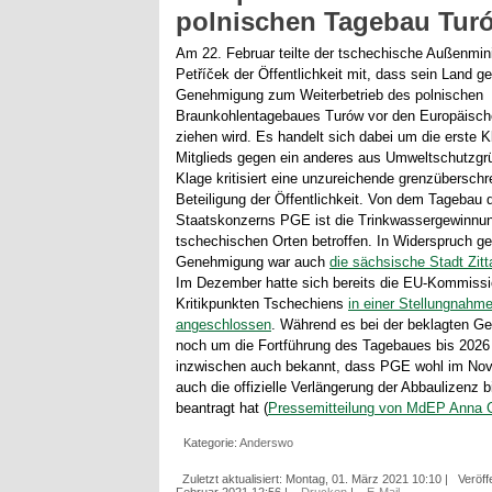
polnischen Tagebau Tur
Am 22. Februar teilte der tschechische Außenmin
Petříček der Öffentlichkeit mit, dass sein Land g
Genehmigung zum Weiterbetrieb des polnischen
Braunkohlentagebaues Turów vor den Europäisch
ziehen wird. Es handelt sich dabei um die erste 
Mitglieds gegen ein anderes aus Umweltschutzgr
Klage kritisiert eine unzureichende grenzüberschr
Beteiligung der Öffentlichkeit. Von dem Tagebau 
Staatskonzerns PGE ist die Trinkwassergewinnun
tschechischen Orten betroffen. In Widerspruch ge
Genehmigung war auch
die sächsische Stadt Zitt
Im Dezember hatte sich bereits die EU-Kommiss
Kritikpunkten Tschechiens
in einer Stellungnahm
angeschlossen
. Während es bei der beklagten 
noch um die Fortführung des Tagebaues bis 2026
inzwischen auch bekannt, dass PGE wohl im No
auch die offizielle Verlängerung der Abbaulizenz 
beantragt hat (
Pressemitteilung von MdEP Anna 
Kategorie:
Anderswo
Zuletzt aktualisiert: Montag, 01. März 2021 10:10
|
Veröffe