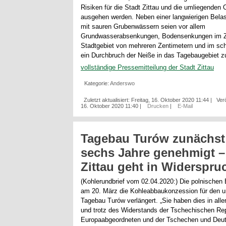
Risiken für die Stadt Zittau und die umliegenden 
ausgehen werden. Neben einer langwierigen Bela
mit sauren Grubenwässern seien vor allem
Grundwasserabsenkungen, Bodensenkungen im Zi
Stadtgebiet von mehreren Zentimetern und im sc
ein Durchbruch der Neiße in das Tagebaugebiet z
vollständige Pressemitteilung der Stadt Zittau
Kategorie:
Anderswo
Zuletzt aktualisiert: Freitag, 16. Oktober 2020 11:44
|
Verö
16. Oktober 2020 11:40
|
Drucken
|
E-Mail
Tagebau Turów zunächst 
sechs Jahre genehmigt –
Zittau geht in Widerspru
(Kohlerundbrief vom 02.04.2020:) Die polnischen
am 20. März die Kohleabbaukonzession für den u
Tagebau Turów verlängert. „Sie haben dies in alle
und trotz des Widerstands der Tschechischen Rep
Europaabgeordneten und der Tschechen und Deu