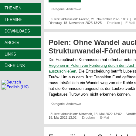
THEMEN
Kategorie:
Anderswo
TERMINE
Zuletzt aktualisiert: Freitag, 21. November 2025 10:00
|
V
Dienstag, 18. November 2025 13:25
|
Drucken
|
E-Mail
DOWNLOADS
Polen: Ohne Wandel auc
ARCHIV
Strukturwandel-Förderu
LINKS
Die Europäische Kommission hat offenbar entsc
Regionen in Polen von Förderung durch den Just 
ÜBER UNS
auszuschließen
. Die Entscheidung betrifft Lubel
Turów. Um aus dem Just Transition Fund geförder
muss tatsächlich ein Wandel weg von der Kohle s
hat die Kommission angesichts der Laufzeitverlä
Tagebaues Turów wohl nicht erkennen können.
Kategorie:
Anderswo
Zuletzt aktualisiert: Mittwoch, 18. Mai 2022 13:02
|
Veröffe
18. Mai 2022 13:02
|
Drucken
|
E-Mail