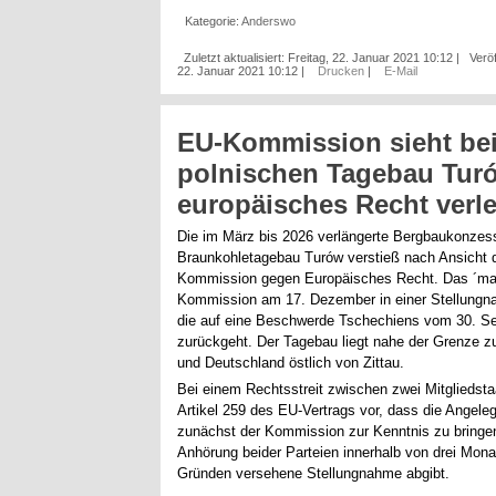
Kategorie:
Anderswo
Zuletzt aktualisiert: Freitag, 22. Januar 2021 10:12
|
Veröf
22. Januar 2021 10:12
|
Drucken
|
E-Mail
EU-Kommission sieht be
polnischen Tagebau Tur
europäisches Recht verle
Die im März bis 2026 verlängerte Bergbaukonzess
Braunkohletagebau Turów verstieß nach Ansicht 
Kommission gegen Europäisches Recht. Das ´ma
Kommission am 17. Dezember in einer Stellungna
die auf eine Beschwerde Tschechiens vom 30. S
zurückgeht. Der Tagebau liegt nahe der Grenze z
und Deutschland östlich von Zittau.
Bei einem Rechtsstreit zwischen zwei Mitgliedsta
Artikel 259 des EU-Vertrags vor, dass die Angele
zunächst der Kommission zur Kenntnis zu bringen
Anhörung beider Parteien innerhalb von drei Mona
Gründen versehene Stellungnahme abgibt.