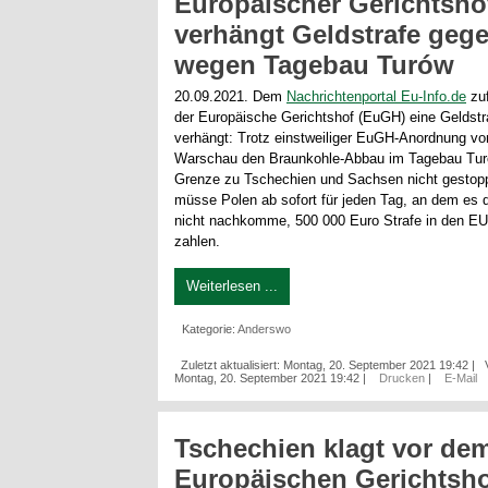
Europäischer Gerichtsho
verhängt Geldstrafe geg
wegen Tagebau Turów
20.09.2021. Dem
Nachrichtenportal Eu-Info.de
zuf
der Europäische Gerichtshof (EuGH) eine Geldst
verhängt: Trotz einstweiliger EuGH-Anordnung v
Warschau den Braunkohle-Abbau im Tagebau Tur
Grenze zu Tschechien und Sachsen nicht gestop
müsse Polen ab sofort für jeden Tag, an dem es 
nicht nachkomme, 500 000 Euro Strafe in den EU
zahlen.
Weiterlesen ...
Kategorie:
Anderswo
Zuletzt aktualisiert: Montag, 20. September 2021 19:42
|
Montag, 20. September 2021 19:42
|
Drucken
|
E-Mail
Tschechien klagt vor de
Europäischen Gerichtsh