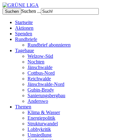
Suchen ...
Startseite
Aktionen
Spenden
Rundbriefe
Rundbrief abonnieren
Tagebaue
Welzow-Süd
Nochten
Jänschwalde
Cottbus-Nord
Reichwalde
Jänschwalde-Nord
Gubin-Brody
Sanierungsbergbau
Anderswo
Themen
Klima & Wasser
Energiepolitik
Strukturwandel
Lobbykritik
Umsiedlung