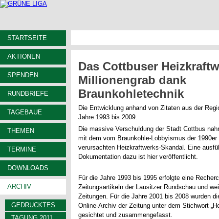
STARTSEITE
AKTIONEN
Das Cottbuser Heizkraftw
SPENDEN
Millionengrab dank
Braunkohletechnik
RUNDBRIEFE
Die Entwicklung anhand von Zitaten aus der Regi
TAGEBAUE
Jahre 1993 bis 2009.
Die massive Verschuldung der Stadt Cottbus nah
THEMEN
mit dem vom Braunkohle-Lobbyismus der 1990er 
verursachten Heizkraftwerks-Skandal. Eine ausfüh
TERMINE
Dokumentation dazu ist hier veröffentlicht.
DOWNLOADS
Für die Jahre 1993 bis 1995 erfolgte eine Recherc
ARCHIV
Zeitungsartikeln der Lausitzer Rundschau und weit
Zeitungen. Für die Jahre 2001 bis 2008 wurden die
GEDRUCKTES
Online-Archiv der Zeitung unter dem Stichwort „He
gesichtet und zusammengefasst.
TAGUNG 2011