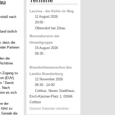
Termine
au
Lacoma - der Kohle im Weg
11 August 2026
rstieß nach
20:00
-
Olbersdorf bei Zittau
and östlich
Moorexkursion der
r, dass die
Umweltgruppe
ider Parteien
15 August 2026
09:30
-
den die
ichtlinie
Braunkohlenausschus des
en Zugang zu
Landes Brandenburg
nion (EUV)
12 November 2026
n.“ Damit
09:30
14:00
-
n. Nach
Cottbus, Neues Stadthaus,
enn es sich
Erich-Kästner-Platz 1, 03046
Cottbus
me der
 führt zu
Ganzen Kalender ansehen
. Gerade die