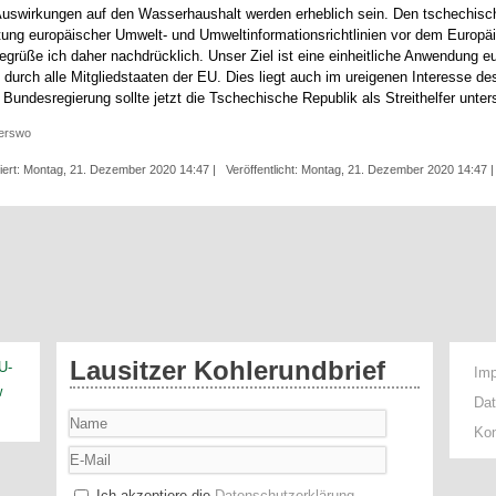
 Auswirkungen auf den Wasserhaushalt werden erheblich sein. Den tschechis
ltung europäischer Umwelt- und Umweltinformationsrichtlinien vor dem Europä
egrüße ich daher nachdrücklich. Unser Ziel ist eine einheitliche Anwendung 
durch alle Mitgliedstaaten der EU. Dies liegt auch im ureigenen Interesse de
Bundesregierung sollte jetzt die Tschechische Republik als Streithelfer unter
erswo
isiert: Montag, 21. Dezember 2020 14:47
|
Veröffentlicht: Montag, 21. Dezember 2020 14:47
Lausitzer Kohlerundbrief
U-
Im
w
Da
Kon
Ich akzeptiere die
Datenschutzerklärung