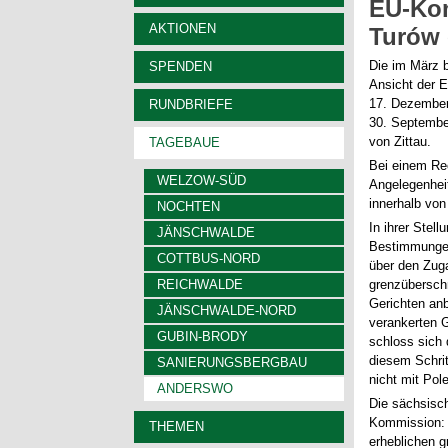
EU-Kom
AKTIONEN
Turów 
Die im März 
SPENDEN
Ansicht der 
17. Dezember
RUNDBRIEFE
30. Septembe
von Zittau.
TAGEBAUE
Bei einem Rec
WELZOW-SÜD
Angelegenheit
innerhalb vo
NOCHTEN
In ihrer Stel
JÄNSCHWALDE
Bestimmungen 
COTTBUS-NORD
über den Zug
REICHWALDE
grenzüberschr
Gerichten anb
JÄNSCHWALDE-NORD
verankerten 
GUBIN-BRODY
schloss sich
diesem Schrit
SANIERUNGSBERGBAU
nicht mit Pole
ANDERSWO
Die sächsisc
Kommission: „
THEMEN
erheblichen 