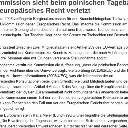
mission sieht beim polnischen Tageb
europäisches Recht verletzt
bis 2026 verlängerte Bergbaukonzession für den Braunkohletagebau Turów ve
EU-Kommission gegen Europäisches Recht. Das ´machte die Kommission am
 in einer Stellungnahme deutlich, die auf eine Beschwerde Tschechiens vom
r zurückgeht. Der Tagebau liegt nahe der Grenze zu Tschechien und Deutschl
htsstreit zwischen zwei Mitgliedstaaten sieht Artikel 259 des EU-Vertrags vo
 zunächst der Kommission zur Kenntnis zu bringen ist, die nach Anhörung be
n drei Monaten eine mit Gründen versehene Stellungnahme abgibt.
lungnahme vertritt die Kommission die Auffassung, „dass die polnischen Behör
der Richtlinie über die Umweltverträglichkeitsprüfung (2011/92/EU) und der R
ang zu Umweltinformationen (2003/4/EG), was die Information der an
eitenden Konsultationen beteiligten Öffentlichkeit und Mitgliedstaaten und d
elangt, sowie den in Artikel 4 Absatz 3 des Vertrags über die Europäische U
Grundsatz der loyalen Zusammenarbeit nicht ordnungsgemäß angewandt habe
 die Kommission einem Teil der von Tschechien vorgebrachten Kritikpunkte a
t kann Tschechien den Fall nun vor den Europäischen Gerichtshof bringen, w
n gütlich einigt.
he Europaministerin Katja Meier (Bündnis90/Grüne) begrüßte die Stellungnah
Die Erweiterung des Tagebaus, wie von polnischer Seite derzeit vorgesehen,
grenzüberschreitenden Umweltschäden auf tschechischer und deutscher Seite