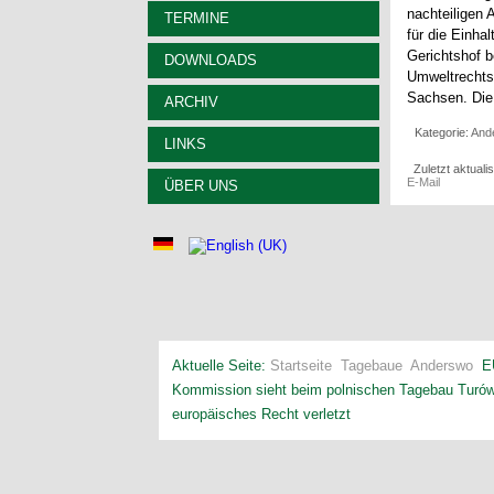
nachteiligen
TERMINE
für die Einha
Gerichtshof b
DOWNLOADS
Umweltrechts 
Sachsen. Die 
ARCHIV
Kategorie:
And
LINKS
Zuletzt aktual
E-Mail
ÜBER UNS
Aktuelle Seite:
Startseite
Tagebaue
Anderswo
E
Kommission sieht beim polnischen Tagebau Turó
europäisches Recht verletzt