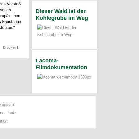
chen Vorstoß
ischen
Dieser Wald ist der
europäischen
Kohlegrube im Weg
s Freistaates
stützen.“
|
Drucken
|
Lacoma-
Filmdokumentation
pressum
tenschutz
takt