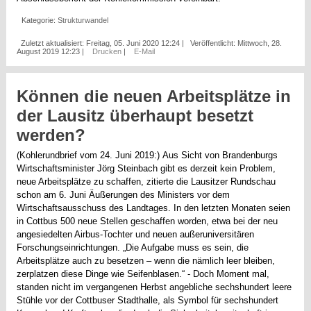
Kategorie:
Strukturwandel
Zuletzt aktualisiert: Freitag, 05. Juni 2020 12:24
|
Veröffentlicht: Mittwoch, 28.
August 2019 12:23
|
Drucken
|
E-Mail
Können die neuen Arbeitsplätze in
der Lausitz überhaupt besetzt
werden?
(Kohlerundbrief vom 24. Juni 2019:) Aus Sicht von Brandenburgs
Wirtschaftsminister Jörg Steinbach gibt es derzeit kein Problem,
neue Arbeitsplätze zu schaffen, zitierte die Lausitzer Rundschau
schon am 6. Juni Äußerungen des Ministers vor dem
Wirtschaftsausschuss des Landtages. In den letzten Monaten seien
in Cottbus 500 neue Stellen geschaffen worden, etwa bei der neu
angesiedelten Airbus-Tochter und neuen außeruniversitären
Forschungseinrichtungen. „Die Aufgabe muss es sein, die
Arbeitsplätze auch zu besetzen – wenn die nämlich leer bleiben,
zerplatzen diese Dinge wie Seifenblasen.“ - Doch Moment mal,
standen nicht im vergangenen Herbst angebliche sechshundert leere
Stühle vor der Cottbuser Stadthalle, als Symbol für sechshundert