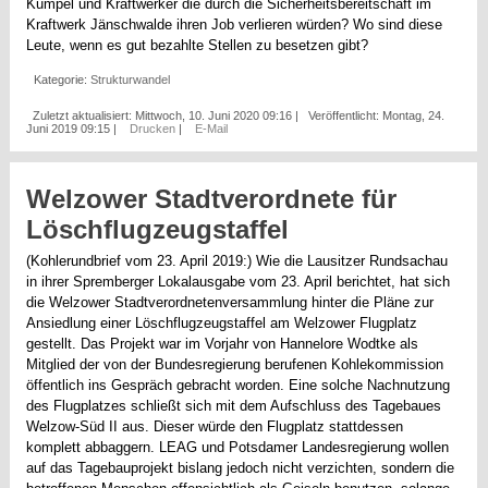
Kumpel und Kraftwerker die durch die Sicherheitsbereitschaft im
Kraftwerk Jänschwalde ihren Job verlieren würden? Wo sind diese
Leute, wenn es gut bezahlte Stellen zu besetzen gibt?
Kategorie:
Strukturwandel
Zuletzt aktualisiert: Mittwoch, 10. Juni 2020 09:16
|
Veröffentlicht: Montag, 24.
Juni 2019 09:15
|
Drucken
|
E-Mail
Welzower Stadtverordnete für
Löschflugzeugstaffel
(Kohlerundbrief vom 23. April 2019:) Wie die Lausitzer Rundsachau
in ihrer Spremberger Lokalausgabe vom 23. April berichtet, hat sich
die Welzower Stadtverordnetenversammlung hinter die Pläne zur
Ansiedlung einer Löschflugzeugstaffel am Welzower Flugplatz
gestellt. Das Projekt war im Vorjahr von Hannelore Wodtke als
Mitglied der von der Bundesregierung berufenen Kohlekommission
öffentlich ins Gespräch gebracht worden. Eine solche Nachnutzung
des Flugplatzes schließt sich mit dem Aufschluss des Tagebaues
Welzow-Süd II aus. Dieser würde den Flugplatz stattdessen
komplett abbaggern. LEAG und Potsdamer Landesregierung wollen
auf das Tagebauprojekt bislang jedoch nicht verzichten, sondern die