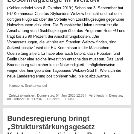
(Kohlerundbrief vom 8. Oktober 2019:) Schon am 3. September hat
EU-Kommissar Christos Stylianides Welzow besucht und auf dem
dortigen Flugplatz über die Vorteile von Löschflugzeugen gegenüber
Hubschraubern diskutiert. Die Europäische Union unterstützt die
Anschaffung von Löschflugzeugen über das Programm RescEU und
trägt bis zu 90 Prozent der Anschaffungskosten. „Die
Voraussetzungen, die wir hier am Standort Welzow finden, sind
äußerst positiv.“ wird der EU-Kommissar in der Märkischen
Oderzeitung zitiert. Er habe aber auch betont, dass Potsdam und
Berlin über eine solche Investition entscheiden müssten. Das Land
Brandenburg sah bisher keine Notwendigkeit – möglicherweise
wegen des hier geplanten Tagebaues Welzow-Süd II. Wie sich die
neue Landesregierung positionieren wird, bleibt abzuwarten.
Kategorie:
Strukturwandel
Zuletzt aktualisiert: Donnerstag, 04. Juni 2020 12:35
|
Veröffentlicht: Dienstag,
08. Oktober 2019 12:34
|
Drucken
|
E-Mail
Bundesregierung bringt
„Strukturstärkungsgesetz