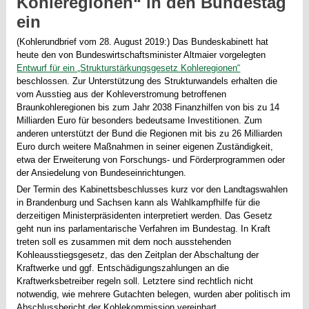
Kohleregionen“ in den Bundestag
ein
(Kohlerundbrief vom 28. August 2019:) Das Bundeskabinett hat
heute den von Bundeswirtschaftsminister Altmaier vorgelegten
Entwurf für ein „Strukturstärkungsgesetz Kohleregionen“
beschlossen. Zur Unterstützung des Strukturwandels erhalten die
vom Ausstieg aus der Kohleverstromung betroffenen
Braunkohleregionen bis zum Jahr 2038 Finanzhilfen von bis zu 14
Milliarden Euro für besonders bedeutsame Investitionen. Zum
anderen unterstützt der Bund die Regionen mit bis zu 26 Milliarden
Euro durch weitere Maßnahmen in seiner eigenen Zuständigkeit,
etwa der Erweiterung von Forschungs- und Förderprogrammen oder
der Ansiedelung von Bundeseinrichtungen.
Der Termin des Kabinettsbeschlusses kurz vor den Landtagswahlen
in Brandenburg und Sachsen kann als Wahlkampfhilfe für die
derzeitigen Ministerpräsidenten interpretiert werden. Das Gesetz
geht nun ins parlamentarische Verfahren im Bundestag. In Kraft
treten soll es zusammen mit dem noch ausstehenden
Kohleausstiegsgesetz, das den Zeitplan der Abschaltung der
Kraftwerke und ggf. Entschädigungszahlungen an die
Kraftwerksbetreiber regeln soll. Letztere sind rechtlich nicht
notwendig, wie mehrere Gutachten belegen, wurden aber politisch im
Abschlussbericht der Kohlekommission vereinbart.