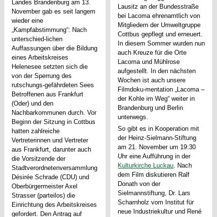
Landes Brandenburg am 13.
Lausitz an der Bundesstraße
November gab es seit langem
bei Lacoma ehrenamtlich von
wieder eine
Mitgliedern der Umweltgruppe
„Kampfabstimmung“: Nach
Cottbus gepflegt und erneuert.
unterschied-lichen
In diesem Sommer wurden nun
Auffassungen über die Bildung
auch Kreuze für die Orte
eines Arbeitskreises
Lacoma und Mühlrose
Helenesee setzten sich die
aufgestellt. In den nächsten
von der Sperrung des
Wochen ist auch unsere
rutschungs-gefährdeten Sees
Filmdoku-mentation „Lacoma –
Betroffenen aus Frankfurt
der Kohle im Weg“ weiter in
(Oder) und den
Brandenburg und Berlin
Nachbarkommunen durch. Vor
unterwegs.
Beginn der Sitzung in Cottbus
So gibt es in Kooperation mit
hatten zahlreiche
der Heinz-Sielmann-Stiftung
Vertreterinnen und Vertreter
am 21. November um 19:30
aus Frankfurt, darunter auch
Uhr eine Aufführung in der
die Vorsitzende der
Kulturkirche Luckau
. Nach
Stadtverordnetenversammlung
dem Film diskutieren Ralf
Désirée Schrade (CDU) und
Donath von der
Oberbürgermeister Axel
Sielmannstiftung, Dr. Lars
Strasser (parteilos) die
Scharnholz vom Institut für
Einrichtung des Arbeitskreises
neue Industriekultur und René
gefordert. Den Antrag auf