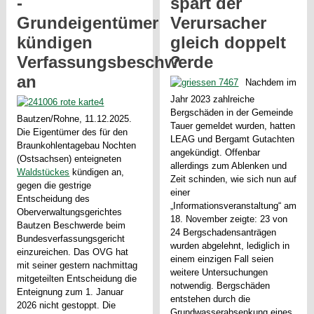
-
spart der
Grundeigentümer
Verursacher
kündigen
gleich doppelt
Verfassungsbeschwerde
?
an
Nachdem im
Jahr 2023 zahlreiche
Bergschäden in der Gemeinde
Bautzen/Rohne, 11.12.2025.
Tauer gemeldet wurden, hatten
Die Eigentümer des für den
LEAG und Bergamt Gutachten
Braunkohlentagebau Nochten
angekündigt. Offenbar
(Ostsachsen) enteigneten
allerdings zum Ablenken und
Waldstückes
kündigen an,
Zeit schinden, wie sich nun auf
gegen die gestrige
einer
Entscheidung des
„Informationsveranstaltung“ am
Oberverwaltungsgerichtes
18. November zeigte: 23 von
Bautzen Beschwerde beim
24 Bergschadensanträgen
Bundesverfassungsgericht
wurden abgelehnt, lediglich in
einzureichen. Das OVG hat
einem einzigen Fall seien
mit seiner gestern nachmittag
weitere Untersuchungen
mitgeteilten Entscheidung die
notwendig. Bergschäden
Enteignung zum 1. Januar
entstehen durch die
2026 nicht gestoppt. Die
Grundwasserabsenkung eines