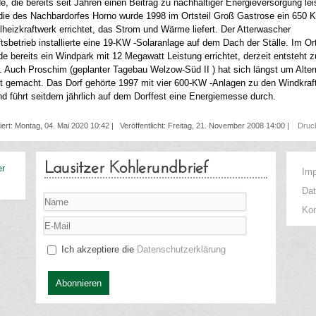
, die bereits seit Jahren einen Beitrag zu nachhaltiger Energieversorgung leis
die des Nachbardorfes Horno wurde 1998 im Ortsteil Groß Gastrose ein 650 Ki
heizkraftwerk errichtet, das Strom und Wärme liefert. Der Atterwascher
tsbetrieb installierte eine 19-KW -Solaranlage auf dem Dach der Ställe. Im Ort
 bereits ein Windpark mit 12 Megawatt Leistung errichtet, derzeit entsteht 
 Auch Proschim (geplanter Tagebau Welzow-Süd II ) hat sich längst um Alter
nt gemacht. Das Dorf gehörte 1997 mit vier 600-KW -Anlagen zu den Windkraft
nd führt seitdem jährlich auf dem Dorffest eine Energiemesse durch.
siert: Montag, 04. Mai 2020 10:42
|
Veröffentlicht: Freitag, 21. November 2008 14:00
|
Dru
Lausitzer Kohlerundbrief
er
Im
Da
Kon
Ich akzeptiere die
Datenschutzerklärung
Abonnieren