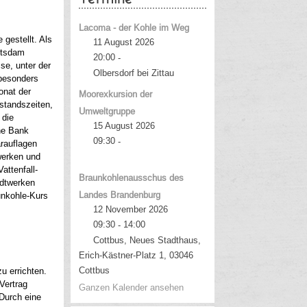
Lacoma - der Kohle im Weg
gestellt. Als
11 August 2026
otsdam
20:00
-
se, unter der
Olbersdorf bei Zittau
 besonders
onat der
Moorexkursion der
standszeiten,
Umweltgruppe
 die
15 August 2026
ine Bank
09:30
-
arauflagen
twerken und
attenfall-
Braunkohlenausschus des
adtwerken
Landes Brandenburg
unkohle-Kurs
12 November 2026
09:30
14:00
-
Cottbus, Neues Stadthaus,
Erich-Kästner-Platz 1, 03046
Cottbus
u errichten.
Vertrag
Ganzen Kalender ansehen
 Durch eine