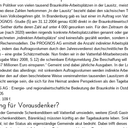
 Politiker von vielen tausend Braunkohle-Arbeitsplätzen in der Lausitz, meist
, wo diese Zahlen herkommen „In der Lausitz“ bezieht dabei den sächsischen Te
 kein Volksbegehren gibt. In Brandenburg gab es laut einer im Auftrag von Vatt
ROGNOS -Studie (5) am 31.12.2004 genau 4190 direkt in der Braunkohlewirtsc
 Seither dürfte deren Zahl auf unter 4 000 gesunken sein. Für den Zeitraum d
e (nach 2020) werden nirgends konkrete Arbeitsplatzzahlen genannt oder gara
echneten „indirekten Arbeitsplätze“ sind keinesfalls gezählt worden, sondern
 Rechenmodellen. Die PROGNOS AG ermittelt die Anzahl indirekter Arbeitspl
 indem das Auftragsvolumen durch den Jahresverdienst durchschnittlicher Be
6) – eine grobe Schätzmethode. Nun finden wir in der Vattenfall-Mitarbeiterzeits
sgabe März 2008, S.12) die scheinbare Erfolgsmeldung „Die Beschaffung will
7 Millionen Euro einsparen.“ Gemeint sind dabei jährliche Ausgaben. In der L
utet das allerdings: mit sinkendem Auftragsvolumen werden indirekte Arbei
Unter den auf oben beschriebene Weise vereinnahmten tausenden Lausitzern d
 nicht wenige sein, die sich für ihre Heimat andere Perspektiven als den Tage
AG : Energie- und regionalwirtschaftliche Bedeutung der Braunkohle in Ost
05
. 109 f.
ung für Vorausdenker?
e der Gemeinde Schenkendöbern will Vattenfall umsiedeln, weitere (Groß Gast
Schenkendöbern, Bärenklau) müssten künftig an der Tagebaukante leben. Sink
, ist der Status als eigenständige Gemeinde akut bedroht. Dabei trifft dieses