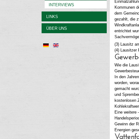
Einmalzahlun
INTERVIEWS
Kommunen des
dem Gemeinde
LINKS
gezahlt, die 
Windkraftanla
ÜBER UNS
entrichtet w
Sachvermögen 
(3) Lausitz 
(4) Lausitzer
Gewerbe
Wie die Lausi
Gewerbesteue
In den Jahre
worden, worau
gemacht wurd
und Spremberg
kostenlosen Z
Kohlekraftwer
Eine weitere 
Handelsperiod
Gewinn der R
Energien ges
Vattenfa