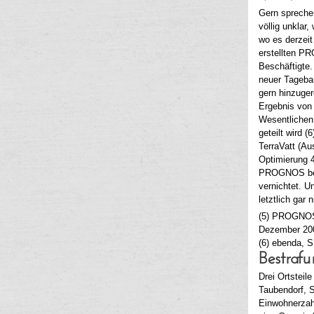
Gern sprechen
völlig unklar
wo es derzeit
erstellten P
Beschäftigte.
neuer Tagebau
gern hinzuger
Ergebnis von
Wesentlichen,
geteilt wird (
TerraVatt (Au
Optimierung 4
PROGNOS bede
vernichtet. 
letztlich gar
(5) PROGNOS 
Dezember 20
(6) ebenda, S
Bestraf
Drei Ortsteil
Taubendorf, 
Einwohnerzahl