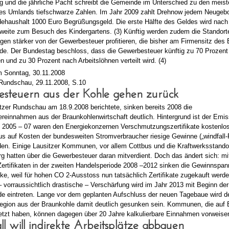
g und die jährliche Pacht schreibt die Gemeinde im Unterschied zu den meis
 Umlands tiefschwarze Zahlen. Im Jahr 2009 zahlt Drehnow jedem Neugeb
haushalt 1000 Euro Begrüßungsgeld. Die erste Hälfte des Geldes wird nach
zweite zum Besuch des Kindergartens. (3) Künftig werden zudem die Standort
gen stärker von der Gewerbesteuer profitieren, die bisher am Firmensitz des 
urde. Der Bundestag beschloss, dass die Gewerbesteuer künftig zu 70 Prozen
und zu 30 Prozent nach Arbeitslöhnen verteilt wird. (4)
am Sonntag, 30.11.2008
 Rundschau, 29.11.2008, S.10
steuern aus der Kohle gehen zurück
tzer Rundschau am 18.9.2008 berichtete, sinken bereits 2008 die
reinnahmen aus der Braunkohlenwirtschaft deutlich. Hintergrund ist der Emis
n 2005 – 07 waren den Energiekonzernen Verschmutzungszertifikate kostenlos
s auf Kosten der bundesweiten Stromverbraucher riesige Gewinne („windfall-P
en. Einige Lausitzer Kommunen, vor allem Cottbus und die Kraftwerksstando
 hatten über die Gewerbesteuer daran mitverdient. Doch das ändert sich: mi
ertifikaten in der zweiten Handelsperiode 2008 –2012 sinken die Gewinnspan
ke, weil für hohen CO 2-Ausstoss nun tatsächlich Zertifikate zugekauft wer
– vorraussichtlich drastische – Verschärfung wird im Jahr 2013 mit Beginn der 
e eintreten. Lange vor dem geplanten Aufschluss der neuen Tagebaue wird der
egion aus der Braunkohle damit deutlich gesunken sein. Kommunen, die auf 
etzt haben, können dagegen über 20 Jahre kalkulierbare Einnahmen vorweise
ll will indirekte Arbeitsplätze abbauen