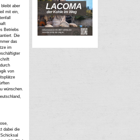
 bleibt aber
il mit ein,
enfall
haft
es Betriebs
ntiert. Die
 immer das
ätze im
schäftigter
chrift
 durch
ogik von
tsplätze
ürften
bau wünschen.
deutschland,
rose,
t dabei die
 Schicksal