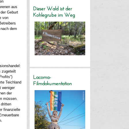
ten
orenen aus
Dieser Wald ist der
 der Geburt
Kohlegrube im Weg
e von
Betreibers
t nach dem
sionshandel:
 zugeteilt
rofits“)
Lacoma-
rte Teichland
Filmdokumentation
t weniger
nen der
den müssen.
dritten
 finanzielle
Erneuerbare
n.