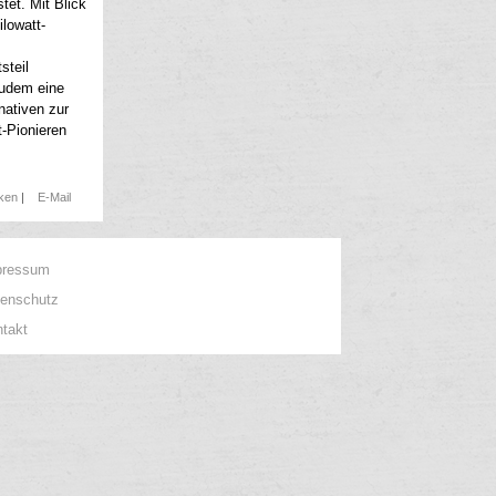
tet. Mit Blick
lowatt-
steil
zudem eine
nativen zur
-Pionieren
cken
|
E-Mail
pressum
tenschutz
takt