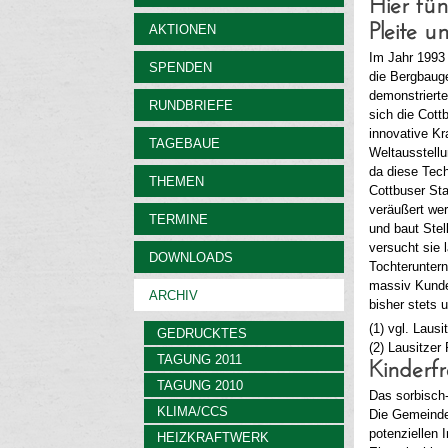
Hier fü
AKTIONEN
Pleite 
Im Jahr 1993 
SPENDEN
die Bergbaug
demonstrierte
RUNDBRIEFE
sich die Cott
innovative Kr
TAGEBAUE
Weltausstellu
da diese Tech
THEMEN
Cottbuser Sta
veräußert wer
TERMINE
und baut Stel
versucht sie 
DOWNLOADS
Tochterunter
massiv Kunde
ARCHIV
bisher stets 
(1) vgl. Laus
GEDRUCKTES
(2) Lausitzer
TAGUNG 2011
Kinderfr
TAGUNG 2010
Das sorbisch-
KLIMA/CCS
Die Gemeinde 
potenziellen 
HEIZKRAFTWERK