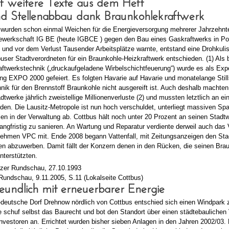
nf weitere Texte aus dem Heft
und Stellenabbau dank Braunkohlekraftwerk
wurden schon einmal Weichen für die Energieversorgung mehrerer Jahrzehnte 
ewerkschaft IG BE (heute IGBCE ) gegen den Bau eines Gaskraftwerks in P
 und vor dem Verlust Tausender Arbeitsplätze warnte, entstand eine Drohkulis
buser Stadtverordneten für ein Braunkohle-Heizkraftwerk entschieden. (1) Als
aftwerkstechnik („druckaufgeladene Wirbelschichtfeuerung“) wurde es als Exp
ng EXPO 2000 gefeiert. Es folgten Havarie auf Havarie und monatelange Still
nik für den Brennstoff Braunkohle nicht ausgereift ist. Auch deshalb machten
dtwerke jährlich zweistellige Millionenverluste (2) und mussten letztlich an e
den. Die Lausitz-Metropole ist nun hoch verschuldet, unterliegt massiven Sp
len in der Verwaltung ab. Cottbus hält noch unter 20 Prozent an seinen Stad
langfristig zu sanieren. An Wartung und Reparatur verdiente derweil auch das V
nehmen VPC mit. Ende 2008 begann Vattenfall, mit Zeitungsanzeigen den St
n abzuwerben. Damit fällt der Konzern denen in den Rücken, die seinen Bra
unterstützten.
itzer Rundschau, 27.10.1993
 Rundschau, 9.11.2005, S.11 (Lokalseite Cottbus)
eundlich mit erneuerbarer Energie
deutsche Dorf Drehnow nördlich von Cottbus entschied sich einen Windpark z
schuf selbst das Baurecht und bot den Standort über einen städtebaulichen 
Investoren an. Errichtet wurden bisher sieben Anlagen in den Jahren 2002/03.