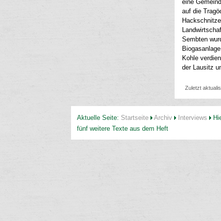
eine Gemeinde
auf die Tragö
Hackschnitzel
Landwirtschaf
Sembten wurde
Biogasanlage.
Kohle verdie
der Lausitz u
Zuletzt aktuali
Aktuelle Seite:
Startseite
Archiv
Interviews
Hi
fünf weitere Texte aus dem Heft