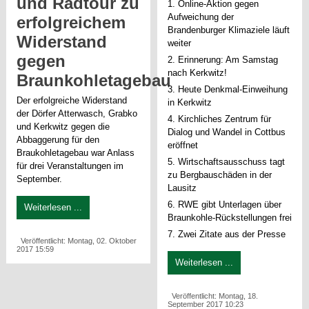
und Radtour zu
1. Online-Aktion gegen
Aufweichung der
erfolgreichem
Brandenburger Klimaziele läuft
Widerstand
weiter
gegen
2. Erinnerung: Am Samstag
nach Kerkwitz!
Braunkohletagebau
3. Heute Denkmal-Einweihung
Der erfolgreiche Widerstand
in Kerkwitz
der Dörfer Atterwasch, Grabko
4. Kirchliches Zentrum für
und Kerkwitz gegen die
Dialog und Wandel in Cottbus
Abbaggerung für den
eröffnet
Braukohletagebau war Anlass
5. Wirtschaftsausschuss tagt
für drei Veranstaltungen im
zu Bergbauschäden in der
September.
Lausitz
6. RWE gibt Unterlagen über
Weiterlesen ...
Braunkohle-Rückstellungen frei
7. Zwei Zitate aus der Presse
Veröffentlicht: Montag, 02. Oktober
2017 15:59
Weiterlesen ...
Veröffentlicht: Montag, 18.
September 2017 10:23