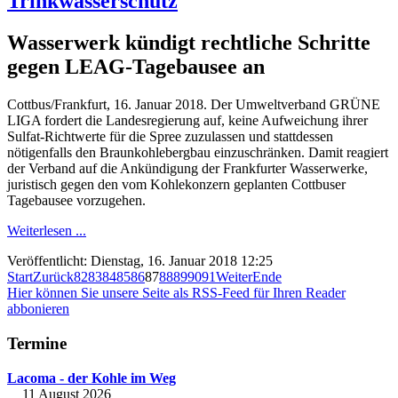
Trinkwasserschutz
Wasserwerk kündigt rechtliche Schritte
gegen LEAG-Tagebausee an
Cottbus/Frankfurt, 16. Januar 2018. Der Umweltverband GRÜNE
LIGA fordert die Landesregierung auf, keine Aufweichung ihrer
Sulfat-Richtwerte für die Spree zuzulassen und stattdessen
nötigenfalls den Braunkohlebergbau einzuschränken. Damit reagiert
der Verband auf die Ankündigung der Frankfurter Wasserwerke,
juristisch gegen den vom Kohlekonzern geplanten Cottbuser
Tagebausee vorzugehen.
Weiterlesen ...
Veröffentlicht: Dienstag, 16. Januar 2018 12:25
Start
Zurück
82
83
84
85
86
87
88
89
90
91
Weiter
Ende
Hier können Sie unsere Seite als RSS-Feed für Ihren Reader
abbonieren
Termine
Lacoma - der Kohle im Weg
11 August 2026