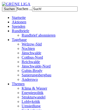
Suchen ...
Startseite
Aktionen
Spenden
Rundbriefe
Rundbrief abonnieren
Tagebaue
Welzow-Süd
Nochten
Jänschwalde
Cottbus-Nord
Reichwalde
Jänschwalde-Nord
Gubin-Brody
Sanierungsbergbau
Anderswo
Themen
Klima & Wasser
Energiepolitik
Strukturwandel
Lobbykritik
Umsiedlung