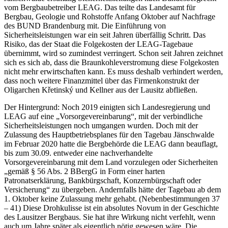
vom Bergbaubetreiber LEAG. Das teilte das Landesamt für
Bergbau, Geologie und Rohstoffe Anfang Oktober auf Nachfrage
des BUND Brandenburg mit. Die Einführung von
Sicherheitsleistungen war ein seit Jahren überfällig Schritt. Das
Risiko, das der Staat die Folgekosten der LEAG-Tagebaue
übernimmt, wird so zumindest verringert. Schon seit Jahren zeichnet
sich es sich ab, dass die Braunkohleverstromung diese Folgekosten
nicht mehr erwirtschaften kann. Es muss deshalb verhindert werden,
dass noch weitere Finanzmittel über das Firmenkonstrukt der
Oligarchen Křetinský und Kellner aus der Lausitz abfließen.
Der Hintergrund: Noch 2019 einigten sich Landesregierung und
LEAG auf eine „Vorsorgevereinbarung“, mit der verbindliche
Sicherheitsleistungen noch umgangen wurden. Doch mit der
Zulassung des Hauptbetriebsplanes für den Tagebau Jänschwalde
im Februar 2020 hatte die Bergbehörde die LEAG dann beauflagt,
bis zum 30.09. entweder eine nachverhandelte
Vorsorgevereinbarung mit dem Land vorzulegen oder Sicherheiten
„gemäß § 56 Abs. 2 BBergG in Form einer harten
Patronatserklärung, Bankbürgschaft, Konzernbürgschaft oder
Versicherung“ zu übergeben. Andernfalls hätte der Tagebau ab dem
1. Oktober keine Zulassung mehr gehabt. (Nebenbestimmungen 37
– 41) Diese Drohkulisse ist ein absolutes Novum in der Geschichte
des Lausitzer Bergbaus. Sie hat ihre Wirkung nicht verfehlt, wenn
auch um Jahre später als eigentlich nötig gewesen wäre. Die