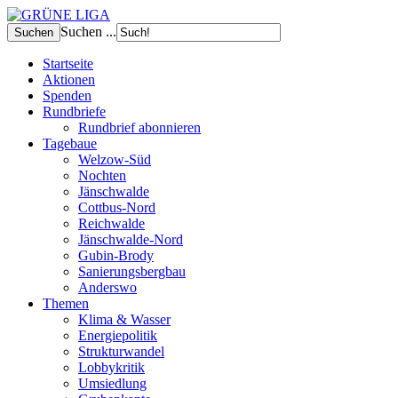
Suchen ...
Startseite
Aktionen
Spenden
Rundbriefe
Rundbrief abonnieren
Tagebaue
Welzow-Süd
Nochten
Jänschwalde
Cottbus-Nord
Reichwalde
Jänschwalde-Nord
Gubin-Brody
Sanierungsbergbau
Anderswo
Themen
Klima & Wasser
Energiepolitik
Strukturwandel
Lobbykritik
Umsiedlung