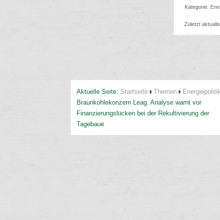
Kategorie:
Ener
Zuletzt aktuali
Aktuelle Seite:
Startseite
Themen
Energiepoliti
Braunkohlekonzern Leag: Analyse warnt vor
Finanzierungslücken bei der Rekultivierung der
Tagebaue