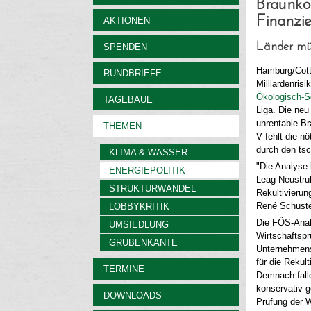
Braunko
Finanzi
AKTIONEN
Länder müs
SPENDEN
Hamburg/Cott
RUNDBRIEFE
Milliardenris
Ökologisch-So
TAGEBAUE
Liga. Die ne
unrentable B
THEMEN
V fehlt die n
durch den ts
KLIMA & WASSER
"Die Analyse
ENERGIEPOLITIK
Leag-Neustruk
STRUKTURWANDEL
Rekultivierun
René Schuste
LOBBYKRITIK
Die FÖS-Analy
UMSIEDLUNG
Wirtschaftsp
GRUBENKANTE
Unternehmensr
für die Rekul
TERMINE
Demnach falle
konservativ 
DOWNLOADS
Prüfung der 