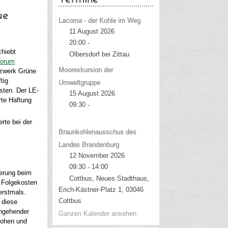
ue
Lacoma - der Kohle im Weg
11 August 2026
20:00
-
chiebt
Olbersdorf bei Zittau
Forum
Moorexkursion der
zwerk Grüne
tig
Umweltgruppe
sten. Der LE-
15 August 2026
rte Haftung
09:30
-
rte bei der
Braunkohlenausschus des
Landes Brandenburg
12 November 2026
09:30
14:00
-
ierung beim
Cottbus, Neues Stadthaus,
n Folgekosten
Erich-Kästner-Platz 1, 03046
erstmals.
Cottbus
 diese
ingehender
Ganzen Kalender ansehen
hohen und