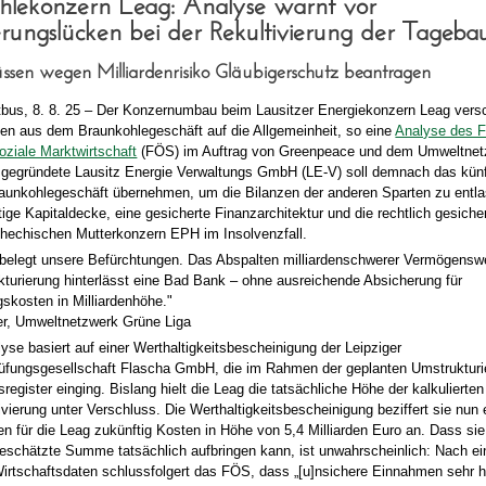
hlekonzern Leag: Analyse warnt vor
erungslücken bei der Rekultivierung der Tageba
sen wegen Milliardenrisiko Gläubigerschutz beantragen
bus, 8. 8. 25 – Der Konzernumbau beim Lausitzer Energiekonzern Leag vers
iken aus dem Braunkohlegeschäft auf die Allgemeinheit, so eine
Analyse des 
ziale Marktwirtschaft
(FÖS) im Auftrag von Greenpeace und dem Umweltnet
u gegründete Lausitz Energie Verwaltungs GmbH (LE-V) soll demnach das künf
raunkohlegeschäft übernehmen, um die Bilanzen der anderen Sparten zu entla
ötige Kapitaldecke, eine gesicherte Finanzarchitektur und die rechtlich gesiche
chechischen Mutterkonzern EPH im Insolvenzfall.
 belegt unsere Befürchtungen. Das Abspalten milliardenschwerer Vermögenswe
turierung hinterlässt eine Bad Bank – ohne ausreichende Absicherung für
gskosten in Milliardenhöhe."
r, Umweltnetzwerk Grüne Liga
se basiert auf einer Werthaltigkeitsbescheinigung der Leipziger
rüfungsgesellschaft Flascha GmbH, die im Rahmen der geplanten Umstruktur
egister einging. Bislang hielt die Leag die tatsächliche Höhe der kalkulierte
tivierung unter Verschluss. Die Werthaltigkeitsbescheinigung beziffert sie nun 
n für die Leag zukünftig Kosten in Höhe von 5,4 Milliarden Euro an. Dass sie
geschätzte Summe tatsächlich aufbringen kann, ist unwahrscheinlich: Nach e
Wirtschaftsdaten schlussfolgert das FÖS, dass „[u]nsichere Einnahmen sehr 