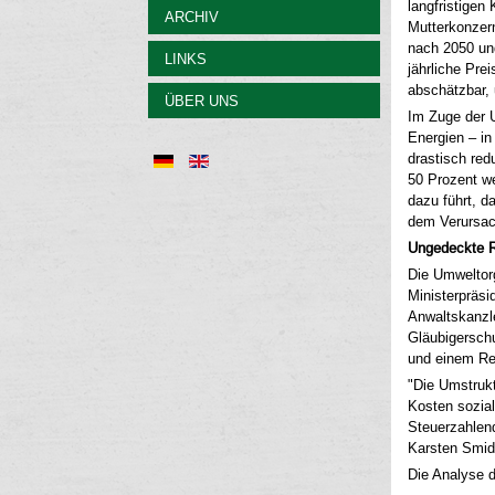
langfristigen
ARCHIV
Mutterkonzern
nach 2050 un
LINKS
jährliche Pre
abschätzbar, 
ÜBER UNS
Im Zuge der U
Energien – in
drastisch red
50 Prozent we
dazu führt, 
dem Verursac
Ungedeckte Re
Die Umweltor
Ministerpräs
Anwaltskanzle
Gläubigersch
und einem Rek
"Die Umstrukt
Kosten sozial
Steuerzahlend
Karsten Smid
Die Analyse 