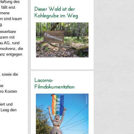
 Haftung des
ällt erst
Dieser Wald ist der
ommene
Kohlegrube im Weg
ten sind kaum
g.
neuerbare
nzern mit
bau AG, rund
Insolvenz, die
ganz entgegen
 sowie die
e
Lacoma-
pe
Filmdokumentation
uro Kosten
iert und
e Leag den