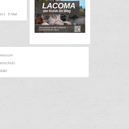
ken
|
E-Mail
pressum
tenschutz
takt