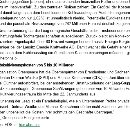
 Kosten gegenüber [stehen], ohne ausreichenden finanziellen Puffer und ohne
s im Insolvenzfall“. Zu den zentralen Risiken zählen: Ein Großteil der Kosten f
d damit lange nach dem beschlossenen Kohleausstieg an. Auch die angen
issteigerung von nur 1,62 % ist unrealistisch niedrig. Potenzielle Ewigkeitslas
und die pauschale Risikovorsorge von 282 Millionen Euro ist deutlich zu gerin
mstrukturierung hat die Leag ertragreiche Geschäftsfelder – insbesondere er
 haftungsfreie Tochtergesellschaften ausgegliedert. Zurück bleibt ein Kohleko
uziertem Eigenkapital: über 80 Prozent weniger bei der Lausitz Energie Berg
niger bei der Lausitz Energie Kraftwerke AG. Damit wächst die Gefahr einer 
dass nach dem Kohleausstieg die öffentlichen Kassen einspringen müssen – 
herprinzip.
kultivierungskosten von 5 bis 10 Milliarden
ganisation Greenpeace hat die Oberbergämter von Brandenburg und Sachsen,
identen Dietmar Woidke (SPD) und Michael Kretschmer (CDU) im Juni über di
i Günther aufgefordert, bei der anstehenden Umstrukturierung der Leag-Grup
utz zu beantragen. Greenpeace-Schätzungen gehen eher von 10 Milliarden E
ultivierungszeitraum bis Mitte des 22. Jahrhunderts aus.
urierung der Leag ist ein Paradebeispiel, wie ein Unternehmen Profite privatis
isiert. Dietmar Woidke und Michael Kretschmer dürfen nicht zusehen, wie di
en unbehelligt die Kosten ihrer schmutzigen Geschäfte übertragen."
, Greenpeace-Energieexperte
der FÖS ist
hier abrufbar