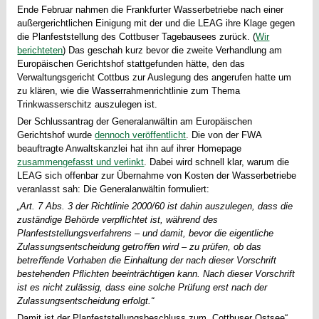
Ende Februar nahmen die Frankfurter Wasserbetriebe nach einer
außergerichtlichen Einigung mit der und die LEAG ihre Klage gegen
die Planfeststellung des Cottbuser Tagebausees zurück. (
Wir
berichteten
) Das geschah kurz bevor die zweite Verhandlung am
Europäischen Gerichtshof stattgefunden hätte, den das
Verwaltungsgericht Cottbus zur Auslegung des angerufen hatte um
zu klären, wie die Wasserrahmenrichtlinie zum Thema
Trinkwasserschitz auszulegen ist.
Der Schlussantrag der Generalanwältin am Europäischen
Gerichtshof wurde
dennoch veröffentlicht
. Die von der FWA
beauftragte Anwaltskanzlei hat ihn auf ihrer Homepage
zusammengefasst und verlinkt
. Dabei wird schnell klar, warum die
LEAG sich offenbar zur Übernahme von Kosten der Wasserbetriebe
veranlasst sah: Die Generalanwältin formuliert:
„Art. 7 Abs. 3 der Richtlinie 2000/60 ist dahin auszulegen, dass die
zuständige Behörde verpﬂichtet ist, während des
Planfeststellungsverfahrens – und damit, bevor die eigentliche
Zulassungsentscheidung getroﬀen wird – zu prüfen, ob das
betreﬀende Vorhaben die Einhaltung der nach dieser Vorschrift
bestehenden Pﬂichten beeinträchtigen kann. Nach dieser Vorschrift
ist es nicht zulässig, dass eine solche Prüfung erst nach der
Zulassungsentscheidung erfolgt.“
Damit ist der Planfeststellungsbeschluss zum „Cottbuser Ostsee“