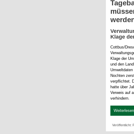
Tageb
müsse
werde
Verwaltu
Klage de
Cottbus/Dres
Verwaltungsge
Klage der Um
und den Land
Umweltdaten 
Nochten zers
verpflichtet.
hatte über Ja
Verweis auf 
verhindern.
Weiterlesen 
Veröffentlicht: 