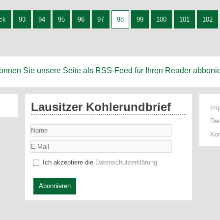
ck
93
94
95
96
97
98
99
100
101
102
können Sie unsere Seite als RSS-Feed für Ihren Reader abboni
Lausitzer Kohlerundbrief
Im
Da
Kon
Ich akzeptiere die
Datenschutzerklärung
Abonnieren