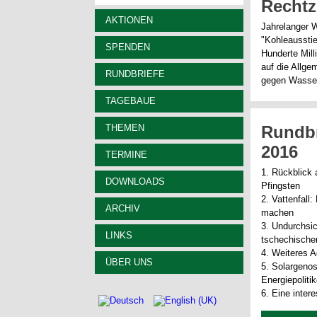
Rechtz
AKTIONEN
Jahrelanger W
"Kohleaussti
SPENDEN
Hunderte Mil
auf die Allge
RUNDBRIEFE
gegen Wasserk
TAGEBAUE
THEMEN
Rundbr
2016
TERMINE
1. Rückblick 
DOWNLOADS
Pfingsten
2. Vattenfall
ARCHIV
machen
3. Undurchsic
LINKS
tschechische
4. Weiteres 
ÜBER UNS
5. Solargenos
Energiepolitik
6. Eine inte