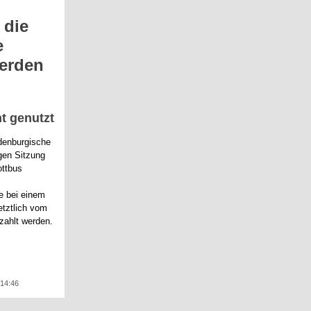
 die
e
werden
ht genutzt
denburgische
igen Sitzung
ottbus
e bei einem
etztlich vom
zahlt werden.
 14:46