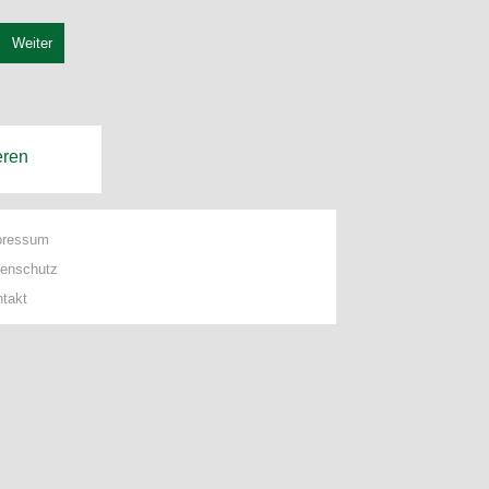
Weiter
eren
pressum
tenschutz
takt