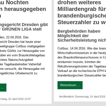
au Nochten
drohen weiteres
n herausgegeben
Milliardengrab für
n
brandenburgisch
Steuerzahler zu 
ngsgericht Dresden gibt
r GRÜNEN LIGA statt
Bergbehörden haben
Möglichkeit der
den, 22.04.2016. Das
Sicherheitsleistung nic
richt Dresden hat heute einer
weltgruppe Cottbus stattgegeben
Cottbus, 14.04.2016. Wie das bran
kreis Görlitz zur Herausgabe von
Wirtschaftsministerium in der heut
über ein vom Braunkohletagebau
des Braunkohlenausschusses in C
törtes Naturschutzgebiet
einräumen musste, könnten die
 Der Tagebaubetreiber Vattenfall
Rekultivierungskosten der Tagebau
hre versucht, die Herausgabe mit
Verkauf an die tschechische EPH l
angebliches Urheberrecht zu
brandenburgischen Steuerzahler be
Weiterlesen ...
...
Veröffentlicht: Donnerstag, 14. April 2016
Freitag, 22. April 2016 12:07