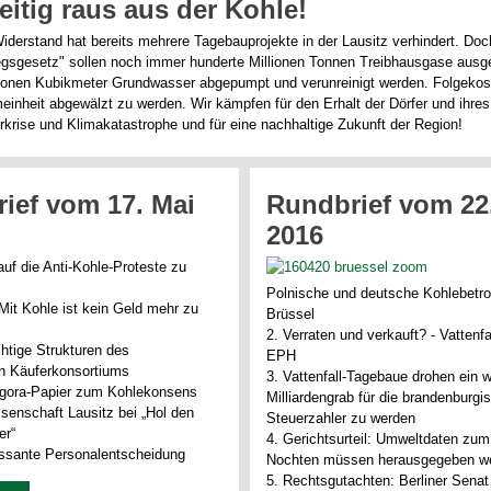
eitig raus aus der Kohle!
iderstand hat bereits mehrere Tagebauprojekte in der Lausitz verhindert. Doc
egsgesetz" sollen noch immer hunderte Millionen Tonnen Treibhausgase aus
lionen Kubikmeter Grundwasser abgepumpt und verunreinigt werden. Folgekos
meinheit abgewälzt zu werden. Wir kämpfen für den Erhalt der Dörfer und ihr
rise und Klimakatastrophe und für eine nachhaltige Zukunft der Region!
ief vom 17. Mai
Rundbrief vom 22.
2016
auf die Anti-Kohle-Proteste zu
Polnische und deutsche Kohlebetro
: Mit Kohle ist kein Geld mehr zu
Brüssel
2. Verraten und verkauft? - Vattenfa
htige Strukturen des
EPH
n Käuferkonsortiums
3. Vattenfall-Tagebaue drohen ein w
Agora-Papier zum Kohlekonsens
Milliardengrab für die brandenburgi
senschaft Lausitz bei „Hol den
Steuerzahler zu werden
er“
4. Gerichtsurteil: Umweltdaten zu
ressante Personalentscheidung
Nochten müssen herausgegeben w
5. Rechtsgutachten: Berliner Senat