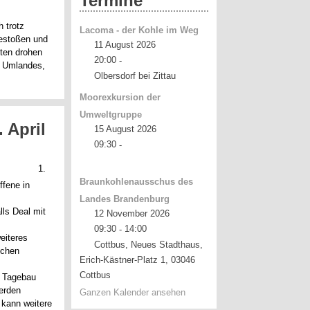
Termine
h trotz
Lacoma - der Kohle im Weg
gestoßen und
11 August 2026
ten drohen
20:00
-
es Umlandes,
Olbersdorf bei Zittau
Moorexkursion der
Umweltgruppe
 April
15 August 2026
09:30
-
1.
Braunkohlenausschus des
ffene in
Landes Brandenburg
lls Deal mit
12 November 2026
09:30
14:00
-
eiteres
Cottbus, Neues Stadthaus,
schen
Erich-Kästner-Platz 1, 03046
Cottbus
m Tagebau
erden
Ganzen Kalender ansehen
 kann weitere