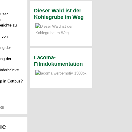
Dieser Wald ist der
buser
Kohlegrube im Weg
en
erichte zu
g von
ung der
Lacoma-
ung der
Filmdokumentation
örderbrücke
p in Cottbus?
:08
ue