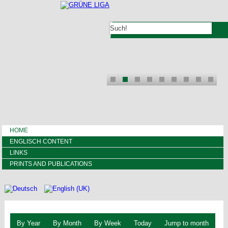
HOME
ENGLISCH CONTENT
LINKS
PRINTS AND PUBLICATIONS
By Year
By Month
By Week
Today
Jump to month